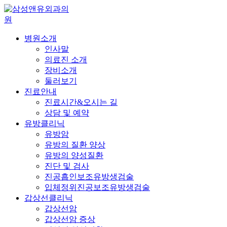
병원소개
인사말
의료진 소개
장비소개
둘러보기
진료안내
진료시간&오시는 길
상담 및 예약
유방클리닉
유방암
유방의 질환 양상
유방의 양성질환
진단 및 검사
진공흡인보조유방생검술
입체정위진공보조유방생검술
갑상선클리닉
갑상선암
갑상선암 증상