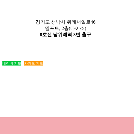
경기도 성남시 위례서일로46
엘포트, 2층(다이소)
8호선 남위례역 3번 출구
네이버 지도
카카오 지도