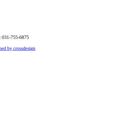
31-755-6875
ned by crossdesign