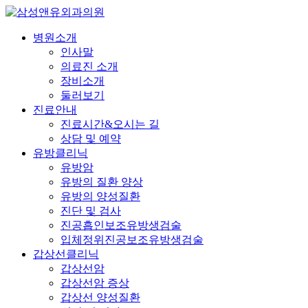
병원소개
인사말
의료진 소개
장비소개
둘러보기
진료안내
진료시간&오시는 길
상담 및 예약
유방클리닉
유방암
유방의 질환 양상
유방의 양성질환
진단 및 검사
진공흡인보조유방생검술
입체정위진공보조유방생검술
갑상선클리닉
갑상선암
갑상선암 증상
갑상선 양성질환