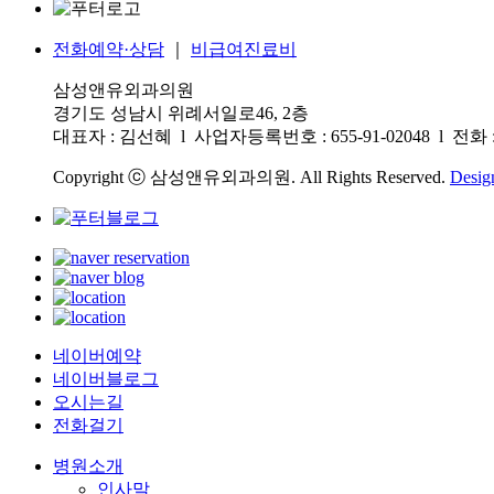
전화예약·상담
｜
비급여진료비
삼성앤유외과의원
경기도 성남시 위례서일로46, 2층
대표자 : 김선혜 l 사업자등록번호 : 655-91-02048 l 전화 : 0
Copyright ⓒ 삼성앤유외과의원. All Rights Reserved.
Desig
네이버예약
네이버블로그
오시는길
전화걸기
병원소개
인사말