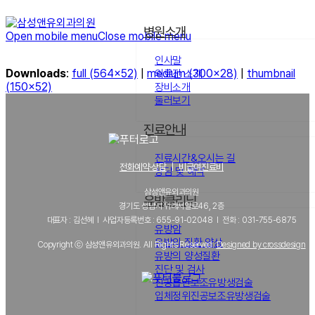
병원소개
Open mobile menu
Close mobile menu
인사말
Downloads
:
full (564x52)
|
medium (300x28)
|
thumbnail
의료진 소개
(150x52)
장비소개
둘러보기
진료안내
진료시간&오시는 길
전화예약·상담
｜
비급여진료비
상담 및 예약
삼성앤유외과의원
유방클리닉
경기도 성남시 위례서일로46, 2층
대표자 : 김선혜 l 사업자등록번호 : 655-91-02048 l 전화 : 031-755-6875
유방암
유방의 질환 양상
Copyright ⓒ 삼성앤유외과의원. All Rights Reserved.
Designed by crossdesign
유방의 양성질환
진단 및 검사
진공흡인보조유방생검술
입체정위진공보조유방생검술