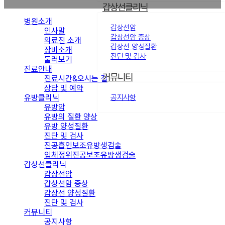
갑상선클리닉
병원소개
갑상선암
인사말
갑상선암 증상
의료진 소개
갑상선 양성질환
장비소개
진단 및 검사
둘러보기
진료안내
커뮤니티
진료시간&오시는 길
상담 및 예약
유방클리닉
공지사항
유방암
유방의 질환 양상
유방 양성질환
진단 및 검사
진공흡인보조유방생검술
입체정위진공보조유방생검술
갑상선클리닉
갑상선암
갑상선암 증상
갑상선 양성질환
진단 및 검사
커뮤니티
공지사항