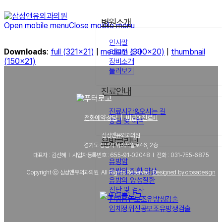
병원소개
Open mobile menu
Close mobile menu
인사말
Downloads
:
full (321x21)
|
medium (300x20)
|
thumbnail
의료진 소개
(150x21)
장비소개
둘러보기
진료안내
진료시간&오시는 길
전화예약·상담
｜
비급여진료비
상담 및 예약
삼성앤유외과의원
유방클리닉
경기도 성남시 위례서일로46, 2층
대표자 : 김선혜 l 사업자등록번호 : 655-91-02048 l 전화 : 031-755-6875
유방암
유방의 질환 양상
Copyright ⓒ 삼성앤유외과의원. All Rights Reserved.
Designed by crossdesign
유방의 양성질환
진단 및 검사
진공흡인보조유방생검술
입체정위진공보조유방생검술