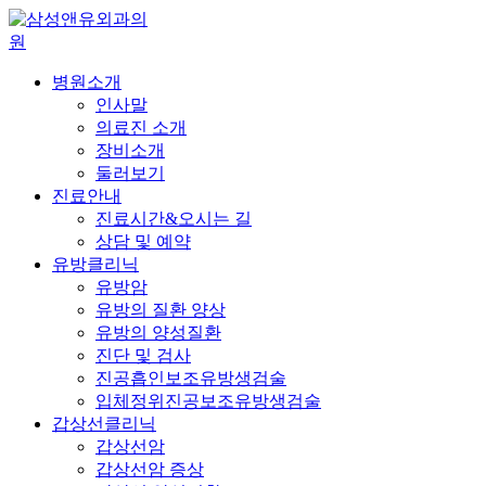
병원소개
인사말
의료진 소개
장비소개
둘러보기
진료안내
진료시간&오시는 길
상담 및 예약
유방클리닉
유방암
유방의 질환 양상
유방의 양성질환
진단 및 검사
진공흡인보조유방생검술
입체정위진공보조유방생검술
갑상선클리닉
갑상선암
갑상선암 증상