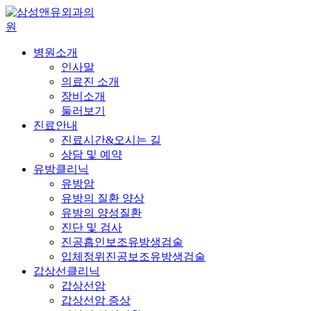
병원소개
인사말
의료진 소개
장비소개
둘러보기
진료안내
진료시간&오시는 길
상담 및 예약
유방클리닉
유방암
유방의 질환 양상
유방의 양성질환
진단 및 검사
진공흡인보조유방생검술
입체정위진공보조유방생검술
갑상선클리닉
갑상선암
갑상선암 증상