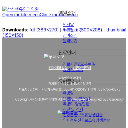
병원소개
Open mobile menu
Close mobile menu
인사말
Downloads
:
full (389x270)
|
medium (300x208)
|
thumbnail
의료진 소개
(150x150)
장비소개
둘러보기
진료안내
진료시간&오시는 길
전화예약·상담
｜
비급여진료비
상담 및 예약
삼성앤유외과의원
유방클리닉
경기도 성남시 위례서일로46, 2층
대표자 : 김선혜 l 사업자등록번호 : 655-91-02048 l 전화 : 031-755-6875
유방암
유방의 질환 양상
Copyright ⓒ 삼성앤유외과의원. All Rights Reserved.
Designed by crossdesign
유방의 양성질환
진단 및 검사
진공흡인보조유방생검술
입체정위진공보조유방생검술