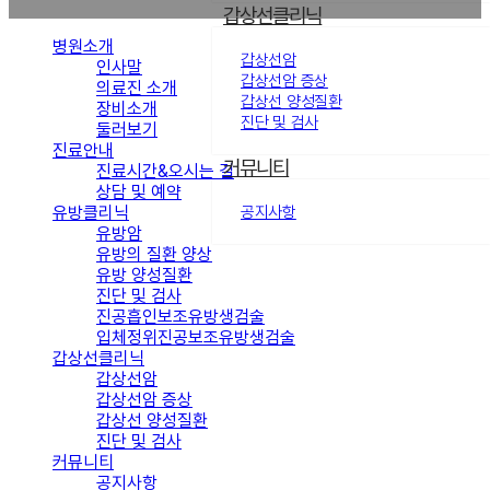
갑상선클리닉
병원소개
갑상선암
인사말
갑상선암 증상
의료진 소개
갑상선 양성질환
장비소개
진단 및 검사
둘러보기
진료안내
커뮤니티
진료시간&오시는 길
상담 및 예약
유방클리닉
공지사항
유방암
유방의 질환 양상
유방 양성질환
진단 및 검사
진공흡인보조유방생검술
입체정위진공보조유방생검술
갑상선클리닉
갑상선암
갑상선암 증상
갑상선 양성질환
진단 및 검사
커뮤니티
공지사항