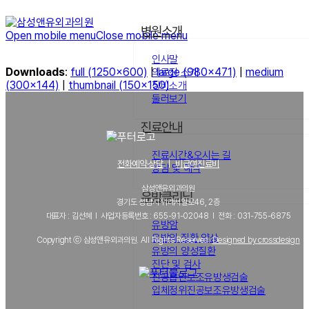
병원소개
Open mobile menu
Close mobile menu
인사말
Downloads
:
full (1250x600)
|
large (980x471)
|
medium
의료진 소개
(300x144)
|
thumbnail (150x150)
장비소개
둘러보기
진료안내
진료시간&오시는 길
전화예약·상담
｜
비급여진료비
상담 및 예약
삼성앤유외과의원
유방클리닉
경기도 성남시 위례서일로46, 2층
대표자 : 김선혜 l 사업자등록번호 : 655-91-02048 l 전화 : 031-755-6875
유방암
유방의 질환 양상
Copyright ⓒ 삼성앤유외과의원. All Rights Reserved.
Designed by crossdesign
유방의 양성질환
진단 및 검사
진공흡인보조유방생검술
입체정위진공보조유방생검술