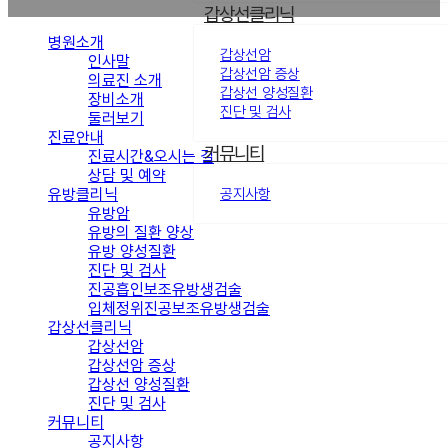
갑상선클리닉
병원소개
갑상선암
인사말
갑상선암 증상
의료진 소개
갑상선 양성질환
장비소개
진단 및 검사
둘러보기
진료안내
커뮤니티
진료시간&오시는 길
상담 및 예약
유방클리닉
공지사항
유방암
유방의 질환 양상
유방 양성질환
진단 및 검사
진공흡인보조유방생검술
입체정위진공보조유방생검술
갑상선클리닉
갑상선암
갑상선암 증상
갑상선 양성질환
진단 및 검사
커뮤니티
공지사항