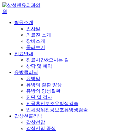
병원소개
인사말
의료진 소개
장비소개
둘러보기
진료안내
진료시간&오시는 길
상담 및 예약
유방클리닉
유방암
유방의 질환 양상
유방의 양성질환
진단 및 검사
진공흡인보조유방생검술
입체정위진공보조유방생검술
갑상선클리닉
갑상선암
갑상선암 증상