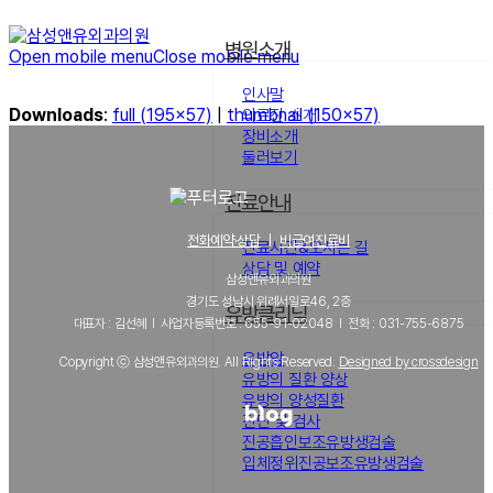
병원소개
Open mobile menu
Close mobile menu
인사말
Downloads
:
full (195x57)
|
thumbnail (150x57)
의료진 소개
장비소개
둘러보기
진료안내
전화예약·상담
｜
비급여진료비
진료시간&오시는 길
상담 및 예약
삼성앤유외과의원
경기도 성남시 위례서일로46, 2층
유방클리닉
대표자 : 김선혜 l 사업자등록번호 : 655-91-02048 l 전화 : 031-755-6875
유방암
Copyright ⓒ 삼성앤유외과의원. All Rights Reserved.
Designed by crossdesign
유방의 질환 양상
유방의 양성질환
진단 및 검사
진공흡인보조유방생검술
입체정위진공보조유방생검술