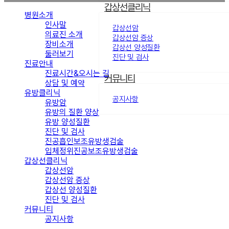
갑상선클리닉
병원소개
인사말
갑상선암
의료진 소개
갑상선암 증상
장비소개
갑상선 양성질환
둘러보기
진단 및 검사
진료안내
진료시간&오시는 길
커뮤니티
상담 및 예약
유방클리닉
공지사항
유방암
유방의 질환 양상
유방 양성질환
진단 및 검사
진공흡인보조유방생검술
입체정위진공보조유방생검술
갑상선클리닉
갑상선암
갑상선암 증상
갑상선 양성질환
진단 및 검사
커뮤니티
공지사항