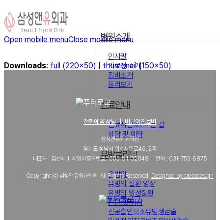
병원소개
Open mobile menu
Close mobile menu
인사말
Downloads
:
full (220x50)
|
thumbnail (150x50)
의료진 소개
장비소개
둘러보기
진료안내
전화예약·상담
｜
비급여진료비
진료시간&오시는 길
상담 및 예약
삼성앤유외과의원
경기도 성남시 위례서일로46, 2층
유방클리닉
대표자 : 김선혜 l 사업자등록번호 : 655-91-02048 l 전화 : 031-755-6875
유방암
Copyright ⓒ 삼성앤유외과의원. All Rights Reserved.
Designed by crossdesign
유방의 질환 양상
유방의 양성질환
진단 및 검사
진공흡인보조유방생검술