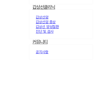
갑상선클리닉
갑상선암
갑상선암 증상
갑상선 양성질환
진단 및 검사
커뮤니티
공지사항