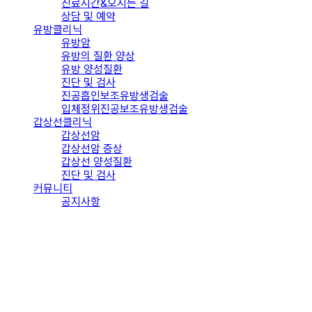
진료시간&오시는 길
상담 및 예약
유방클리닉
유방암
유방의 질환 양상
유방 양성질환
진단 및 검사
진공흡인보조유방생검술
입체정위진공보조유방생검술
갑상선클리닉
갑상선암
갑상선암 증상
갑상선 양성질환
진단 및 검사
커뮤니티
공지사항