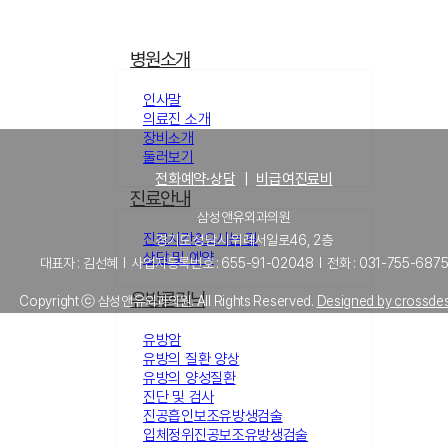
병원소개
인사말
의료진 소개
장비소개
둘러보기
전화예약·상담
｜
비급여진료비
진료안내
삼성앤유외과의원
진료시간&오시는 길
경기도 성남시 위례서일로46, 2층
상담 및 예약
대표자 : 김선혜 l 사업자등록번호 : 655-91-02048 l 전화 : 031-755-687
유방클리닉
Copyright ⓒ 삼성앤유외과의원. All Rights Reserved.
Designed by crossde
유방암
유방의 질환 양상
유방의 양성질환
진단 및 검사
진공흡인보조유방생검술
입체정위진공보조유방생검술