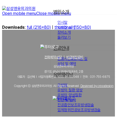
병원소개
Open mobile menu
Close mobile menu
인사말
Downloads
:
full (216x80)
|
thumbnail (150x80)
의료진 소개
장비소개
둘러보기
진료안내
전화예약·상담
｜
비급여진료비
진료시간&오시는 길
상담 및 예약
삼성앤유외과의원
경기도 성남시 위례서일로46, 2층
유방클리닉
대표자 : 김선혜 l 사업자등록번호 : 655-91-02048 l 전화 : 031-755-6875
유방암
Copyright ⓒ 삼성앤유외과의원. All Rights Reserved.
Designed by crossdesign
유방의 질환 양상
유방의 양성질환
진단 및 검사
진공흡인보조유방생검술
입체정위진공보조유방생검술