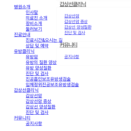
갑상선클리닉
병원소개
인사말
갑상선암
의료진 소개
갑상선암 증상
장비소개
갑상선 양성질환
둘러보기
진단 및 검사
진료안내
진료시간&오시는 길
커뮤니티
상담 및 예약
유방클리닉
유방암
공지사항
유방의 질환 양상
유방 양성질환
진단 및 검사
진공흡인보조유방생검술
입체정위진공보조유방생검술
갑상선클리닉
갑상선암
갑상선암 증상
갑상선 양성질환
진단 및 검사
커뮤니티
공지사항