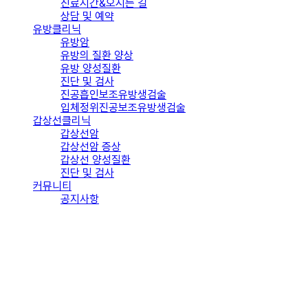
진료시간&오시는 길
상담 및 예약
유방클리닉
유방암
유방의 질환 양상
유방 양성질환
진단 및 검사
진공흡인보조유방생검술
입체정위진공보조유방생검술
갑상선클리닉
갑상선암
갑상선암 증상
갑상선 양성질환
진단 및 검사
커뮤니티
공지사항