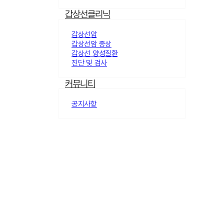
갑상선클리닉
갑상선암
갑상선암 증상
갑상선 양성질환
진단 및 검사
커뮤니티
공지사항