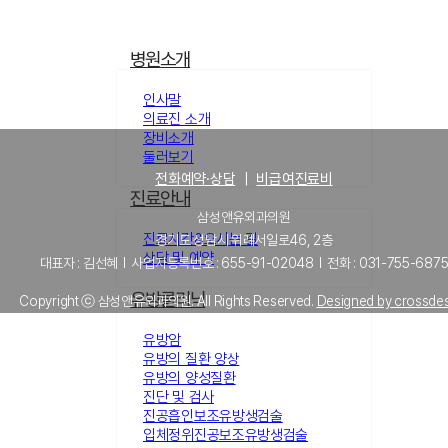
병원소개
인사말
의료진 소개
장비소개
둘러보기
전화예약·상담
｜
비급여진료비
진료안내
삼성앤유외과의원
진료시간&오시는 길
경기도 성남시 위례서일로46, 2층
상담 및 예약
대표자 : 김선혜 l 사업자등록번호 : 655-91-02048 l 전화 : 031-755-687
유방클리닉
Copyright ⓒ 삼성앤유외과의원. All Rights Reserved.
Designed by crossde
유방암
유방의 질환 양상
유방의 양성질환
진단 및 검사
진공흡인보조유방생검술
입체정위진공보조유방생검술