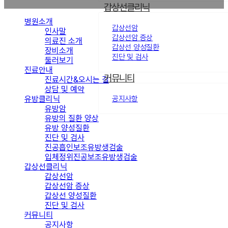
갑상선클리닉
병원소개
갑상선암
인사말
갑상선암 증상
의료진 소개
갑상선 양성질환
장비소개
진단 및 검사
둘러보기
진료안내
커뮤니티
진료시간&오시는 길
상담 및 예약
유방클리닉
공지사항
유방암
유방의 질환 양상
유방 양성질환
진단 및 검사
진공흡인보조유방생검술
입체정위진공보조유방생검술
갑상선클리닉
갑상선암
갑상선암 증상
갑상선 양성질환
진단 및 검사
커뮤니티
공지사항