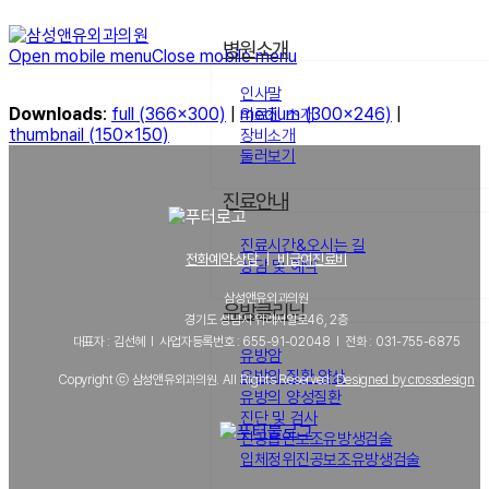
병원소개
Open mobile menu
Close mobile menu
인사말
Downloads
:
full (366x300)
|
medium (300x246)
|
의료진 소개
thumbnail (150x150)
장비소개
둘러보기
진료안내
진료시간&오시는 길
전화예약·상담
｜
비급여진료비
상담 및 예약
삼성앤유외과의원
유방클리닉
경기도 성남시 위례서일로46, 2층
대표자 : 김선혜 l 사업자등록번호 : 655-91-02048 l 전화 : 031-755-6875
유방암
유방의 질환 양상
Copyright ⓒ 삼성앤유외과의원. All Rights Reserved.
Designed by crossdesign
유방의 양성질환
진단 및 검사
진공흡인보조유방생검술
입체정위진공보조유방생검술