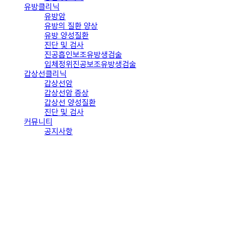
유방클리닉
유방암
유방의 질환 양상
유방 양성질환
진단 및 검사
진공흡인보조유방생검술
입체정위진공보조유방생검술
갑상선클리닉
갑상선암
갑상선암 증상
갑상선 양성질환
진단 및 검사
커뮤니티
공지사항