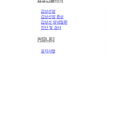
갑상선암
갑상선암 증상
갑상선 양성질환
진단 및 검사
커뮤니티
공지사항