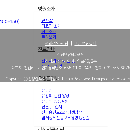
병원소개
인사말
(150x150)
의료진 소개
장비소개
둘러보기
전화예약·상담
｜
비급여진료비
진료안내
삼성앤유외과의원
진료시간&오시는 길
경기도 성남시 위례서일로46, 2층
상담 및 예약
대표자 : 김선혜 l 사업자등록번호 : 655-91-02048 l 전화 : 031-755-687
유방클리닉
Copyright ⓒ 삼성앤유외과의원. All Rights Reserved.
Designed by crossde
유방암
유방의 질환 양상
유방의 양성질환
진단 및 검사
진공흡인보조유방생검술
입체정위진공보조유방생검술
갑상선클리닉