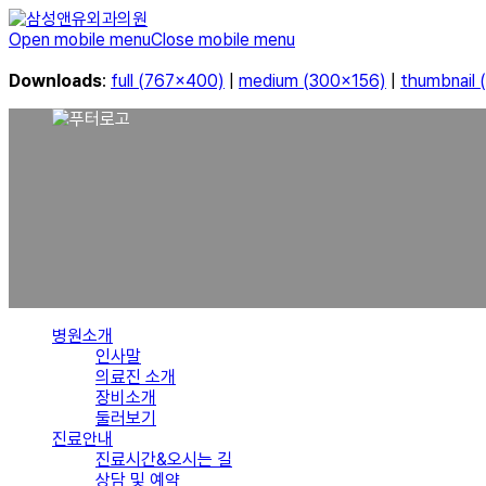
Open mobile menu
Close mobile menu
Downloads
:
full (767x400)
|
medium (300x156)
|
thumbnail 
병원소개
인사말
의료진 소개
장비소개
둘러보기
진료안내
진료시간&오시는 길
상담 및 예약