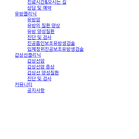
진료시간&오시는 길
상담 및 예약
유방클리닉
유방암
유방의 질환 양상
유방 양성질환
진단 및 검사
진공흡인보조유방생검술
입체정위진공보조유방생검술
갑상선클리닉
갑상선암
갑상선암 증상
갑상선 양성질환
진단 및 검사
커뮤니티
공지사항