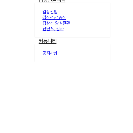
갑상선암
갑상선암 증상
갑상선 양성질환
진단 및 검사
커뮤니티
공지사항