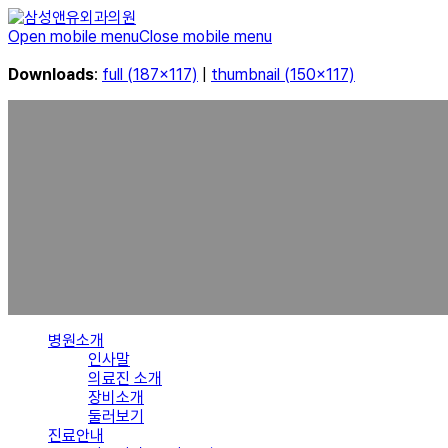
Open mobile menu
Close mobile menu
Downloads
:
full (187x117)
|
thumbnail (150x117)
병원소개
인사말
의료진 소개
장비소개
둘러보기
진료안내