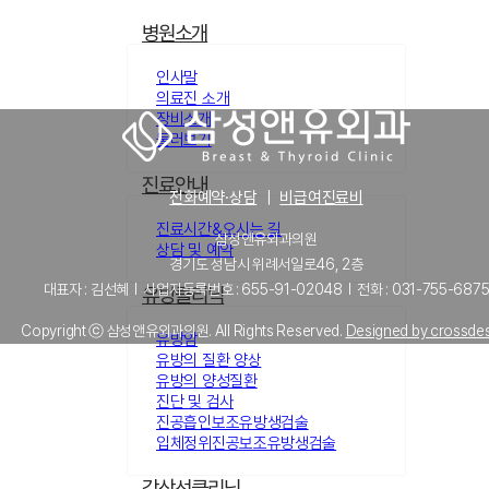
병원소개
인사말
의료진 소개
장비소개
둘러보기
진료안내
전화예약·상담
｜
비급여진료비
진료시간&오시는 길
삼성앤유외과의원
상담 및 예약
경기도 성남시 위례서일로46, 2층
대표자 : 김선혜 l 사업자등록번호 : 655-91-02048 l 전화 : 031-755-687
유방클리닉
Copyright ⓒ 삼성앤유외과의원. All Rights Reserved.
Designed by crossde
유방암
유방의 질환 양상
유방의 양성질환
진단 및 검사
진공흡인보조유방생검술
입체정위진공보조유방생검술
갑상선클리닉