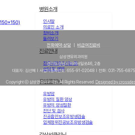
병원소개
인사말
(150x150)
의료진 소개
장비소개
둘러보기
전화예약·상담
｜
비급여진료비
진료안내
삼성앤유외과의원
진료시간&오시는 길
경기도 성남시 위례서일로46, 2층
상담 및 예약
대표자 : 김선혜 l 사업자등록번호 : 655-91-02048 l 전화 : 031-755-687
유방클리닉
Copyright ⓒ 삼성앤유외과의원. All Rights Reserved.
Designed by crossde
유방암
유방의 질환 양상
유방의 양성질환
진단 및 검사
진공흡인보조유방생검술
입체정위진공보조유방생검술
갑상선클리닉