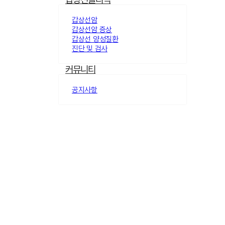
갑상선암
갑상선암 증상
갑상선 양성질환
진단 및 검사
커뮤니티
공지사항