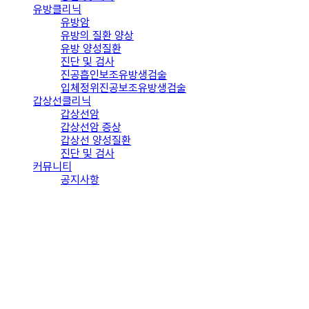
유방클리닉
유방암
유방의 질환 양상
유방 양성질환
진단 및 검사
진공흡인보조유방생검술
입체정위진공보조유방생검술
갑상선클리닉
갑상선암
갑상선암 증상
갑상선 양성질환
진단 및 검사
커뮤니티
공지사항