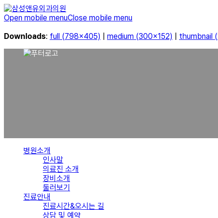
Open mobile menu
Close mobile menu
Downloads
:
full (798x405)
|
medium (300x152)
|
thumbnail 
병원소개
인사말
의료진 소개
장비소개
둘러보기
진료안내
진료시간&오시는 길
상담 및 예약