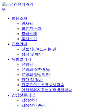
병원소개
인사말
의료진 소개
장비소개
둘러보기
진료안내
진료시간&오시는 길
상담 및 예약
유방클리닉
유방암
유방의 질환 양상
유방의 양성질환
진단 및 검사
진공흡인보조유방생검술
입체정위진공보조유방생검술
갑상선클리닉
갑상선암
갑상선암 증상