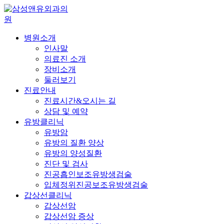
병원소개
인사말
의료진 소개
장비소개
둘러보기
진료안내
진료시간&오시는 길
상담 및 예약
유방클리닉
유방암
유방의 질환 양상
유방의 양성질환
진단 및 검사
진공흡인보조유방생검술
입체정위진공보조유방생검술
갑상선클리닉
갑상선암
갑상선암 증상