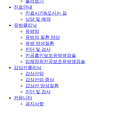
둘러보기
진료안내
진료시간&오시는 길
상담 및 예약
유방클리닉
유방암
유방의 질환 양상
유방 양성질환
진단 및 검사
진공흡인보조유방생검술
입체정위진공보조유방생검술
갑상선클리닉
갑상선암
갑상선암 증상
갑상선 양성질환
진단 및 검사
커뮤니티
공지사항