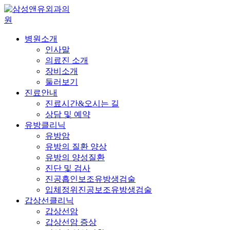
병원소개
인사말
의료진 소개
장비소개
둘러보기
진료안내
진료시간&오시는 길
상담 및 예약
유방클리닉
유방암
유방의 질환 양상
유방의 양성질환
진단 및 검사
진공흡인보조유방생검술
입체정위진공보조유방생검술
갑상선클리닉
갑상선암
갑상선암 증상