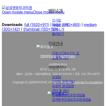
병원소개
Open mobile menu
Close mobile menu
인사말
Downloads
:
full (1920x911)
|
large (980x465)
|
medium
의료진 소개
(300x142)
|
thumbnail (150x150)
장비소개
둘러보기
진료안내
진료시간&오시는 길
전화예약·상담
｜
비급여진료비
상담 및 예약
삼성앤유외과의원
유방클리닉
경기도 성남시 위례서일로46, 2층
대표자 : 김선혜 l 사업자등록번호 : 655-91-02048 l 전화 : 031-755-6875
유방암
유방의 질환 양상
Copyright ⓒ 삼성앤유외과의원. All Rights Reserved.
Designed by crossdesign
유방의 양성질환
진단 및 검사
진공흡인보조유방생검술
입체정위진공보조유방생검술