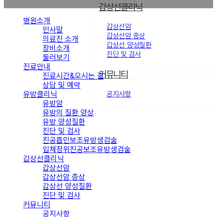
갑상선클리닉
병원소개
갑상선암
인사말
갑상선암 증상
의료진 소개
갑상선 양성질환
장비소개
진단 및 검사
둘러보기
진료안내
커뮤니티
진료시간&오시는 길
상담 및 예약
유방클리닉
공지사항
유방암
유방의 질환 양상
유방 양성질환
진단 및 검사
진공흡인보조유방생검술
입체정위진공보조유방생검술
갑상선클리닉
갑상선암
갑상선암 증상
갑상선 양성질환
진단 및 검사
커뮤니티
공지사항