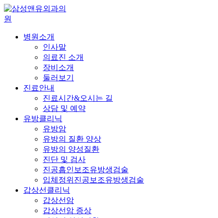
병원소개
인사말
의료진 소개
장비소개
둘러보기
진료안내
진료시간&오시는 길
상담 및 예약
유방클리닉
유방암
유방의 질환 양상
유방의 양성질환
진단 및 검사
진공흡인보조유방생검술
입체정위진공보조유방생검술
갑상선클리닉
갑상선암
갑상선암 증상