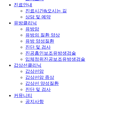
진료안내
진료시간&오시는 길
상담 및 예약
유방클리닉
유방암
유방의 질환 양상
유방 양성질환
진단 및 검사
진공흡인보조유방생검술
입체정위진공보조유방생검술
갑상선클리닉
갑상선암
갑상선암 증상
갑상선 양성질환
진단 및 검사
커뮤니티
공지사항