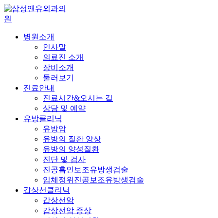
병원소개
인사말
의료진 소개
장비소개
둘러보기
진료안내
진료시간&오시는 길
상담 및 예약
유방클리닉
유방암
유방의 질환 양상
유방의 양성질환
진단 및 검사
진공흡인보조유방생검술
입체정위진공보조유방생검술
갑상선클리닉
갑상선암
갑상선암 증상