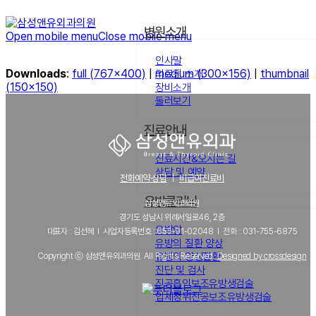
병원소개
Open mobile menu
Close mobile menu
인사말
Downloads
:
full (767x400)
|
medium (300x156)
|
thumbnail
의료진 소개
(150x150)
장비소개
둘러보기
진료안내
진료시간&오시는 길
상담 및 예약
전화예약·상담
｜
비급여진료비
유방클리닉
삼성앤유외과의원
경기도 성남시 위례서일로46, 2층
유방암
대표자 : 김선혜 l 사업자등록번호 : 655-91-02048 l 전화 : 031-755-6875
유방의 질환 양상
유방의 양성질환
Copyright ⓒ 삼성앤유외과의원. All Rights Reserved.
Designed by crossdesign
진단 및 검사
진공흡인보조유방생검술
입체정위진공보조유방생검술