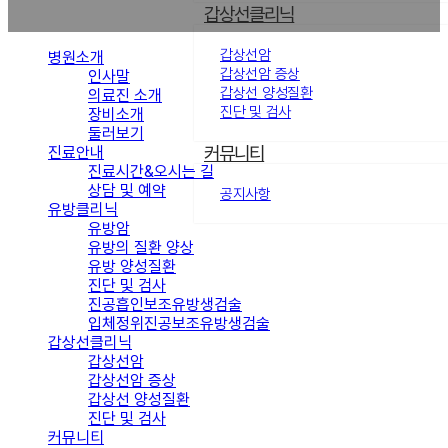
갑상선클리닉
갑상선암
병원소개
갑상선암 증상
인사말
갑상선 양성질환
의료진 소개
진단 및 검사
장비소개
둘러보기
커뮤니티
진료안내
진료시간&오시는 길
상담 및 예약
공지사항
유방클리닉
유방암
유방의 질환 양상
유방 양성질환
진단 및 검사
진공흡인보조유방생검술
입체정위진공보조유방생검술
갑상선클리닉
갑상선암
갑상선암 증상
갑상선 양성질환
진단 및 검사
커뮤니티