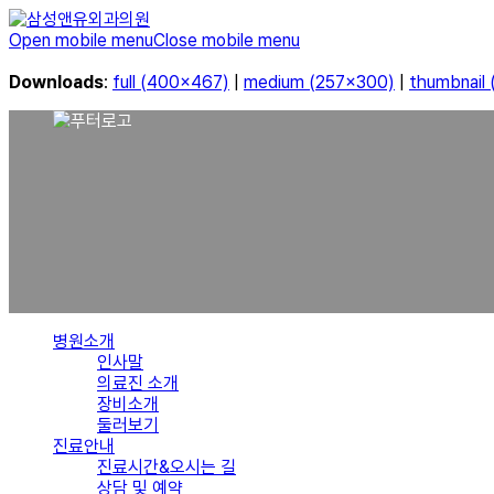
Open mobile menu
Close mobile menu
Downloads
:
full (400x467)
|
medium (257x300)
|
thumbnail
병원소개
인사말
의료진 소개
장비소개
둘러보기
진료안내
진료시간&오시는 길
상담 및 예약