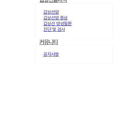
갑상선암
갑상선암 증상
갑상선 양성질환
진단 및 검사
커뮤니티
공지사항