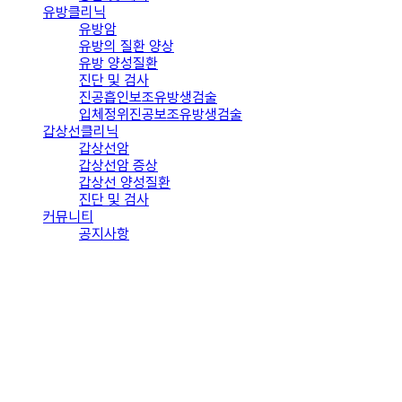
유방클리닉
유방암
유방의 질환 양상
유방 양성질환
진단 및 검사
진공흡인보조유방생검술
입체정위진공보조유방생검술
갑상선클리닉
갑상선암
갑상선암 증상
갑상선 양성질환
진단 및 검사
커뮤니티
공지사항