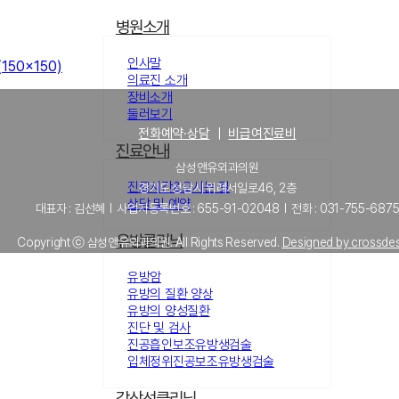
병원소개
인사말
 (150x150)
의료진 소개
장비소개
둘러보기
전화예약·상담
｜
비급여진료비
진료안내
삼성앤유외과의원
진료시간&오시는 길
경기도 성남시 위례서일로46, 2층
상담 및 예약
대표자 : 김선혜 l 사업자등록번호 : 655-91-02048 l 전화 : 031-755-687
유방클리닉
Copyright ⓒ 삼성앤유외과의원. All Rights Reserved.
Designed by crossde
유방암
유방의 질환 양상
유방의 양성질환
진단 및 검사
진공흡인보조유방생검술
입체정위진공보조유방생검술
갑상선클리닉