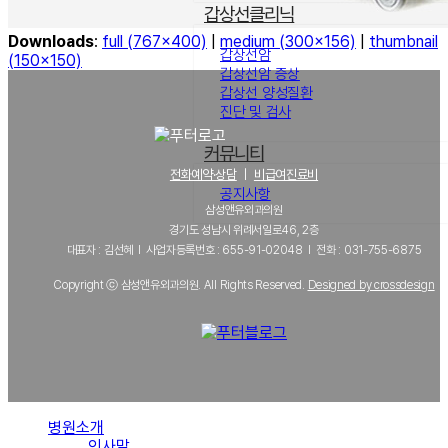
갑상선클리닉
Downloads
:
full (767x400)
|
medium (300x156)
|
thumbnail
갑상선암
(150x150)
갑상선암 증상
갑상선 양성질환
진단 및 검사
커뮤니티
전화예약·상담
｜
비급여진료비
공지사항
삼성앤유외과의원
경기도 성남시 위례서일로46, 2층
대표자 : 김선혜 l 사업자등록번호 : 655-91-02048 l 전화 : 031-755-6875
Copyright ⓒ 삼성앤유외과의원. All Rights Reserved.
Designed by crossdesign
병원소개
인사말