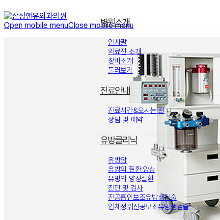
병원소개
Open mobile menu
Close mobile menu
인사말
의료진 소개
장비소개
둘러보기
진료안내
진료시간&오시는 길
상담 및 예약
유방클리닉
유방암
유방의 질환 양상
유방의 양성질환
진단 및 검사
진공흡인보조유방생검술
입체정위진공보조유방생검술