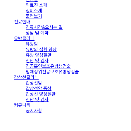
의료진 소개
장비소개
둘러보기
진료안내
진료시간&오시는 길
상담 및 예약
유방클리닉
유방암
유방의 질환 양상
유방 양성질환
진단 및 검사
진공흡인보조유방생검술
입체정위진공보조유방생검술
갑상선클리닉
갑상선암
갑상선암 증상
갑상선 양성질환
진단 및 검사
커뮤니티
공지사항