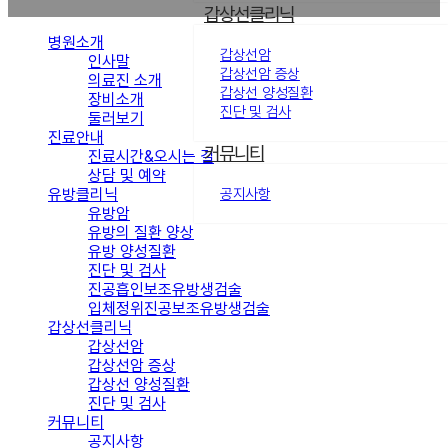
갑상선클리닉
병원소개
갑상선암
인사말
갑상선암 증상
의료진 소개
갑상선 양성질환
장비소개
진단 및 검사
둘러보기
진료안내
커뮤니티
진료시간&오시는 길
상담 및 예약
유방클리닉
공지사항
유방암
유방의 질환 양상
유방 양성질환
진단 및 검사
진공흡인보조유방생검술
입체정위진공보조유방생검술
갑상선클리닉
갑상선암
갑상선암 증상
갑상선 양성질환
진단 및 검사
커뮤니티
공지사항