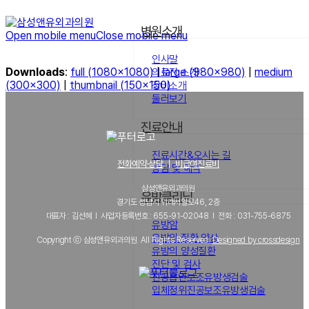
병원소개
Open mobile menu
Close mobile menu
인사말
Downloads
:
full (1080x1080)
|
large (980x980)
|
medium
의료진 소개
(300x300)
|
thumbnail (150x150)
장비소개
둘러보기
진료안내
진료시간&오시는 길
전화예약·상담
｜
비급여진료비
상담 및 예약
삼성앤유외과의원
유방클리닉
경기도 성남시 위례서일로46, 2층
대표자 : 김선혜 l 사업자등록번호 : 655-91-02048 l 전화 : 031-755-6875
유방암
유방의 질환 양상
Copyright ⓒ 삼성앤유외과의원. All Rights Reserved.
Designed by crossdesign
유방의 양성질환
진단 및 검사
진공흡인보조유방생검술
입체정위진공보조유방생검술