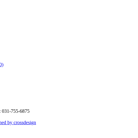
0)
31-755-6875
ned by crossdesign