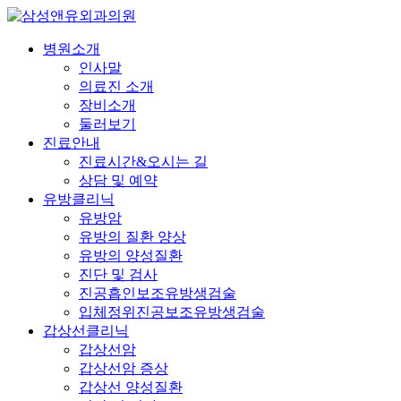
병원소개
인사말
의료진 소개
장비소개
둘러보기
진료안내
진료시간&오시는 길
상담 및 예약
유방클리닉
유방암
유방의 질환 양상
유방의 양성질환
진단 및 검사
진공흡인보조유방생검술
입체정위진공보조유방생검술
갑상선클리닉
갑상선암
갑상선암 증상
갑상선 양성질환