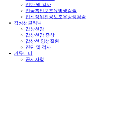
진단 및 검사
진공흡인보조유방생검술
입체정위진공보조유방생검술
갑상선클리닉
갑상선암
갑상선암 증상
갑상선 양성질환
진단 및 검사
커뮤니티
공지사항