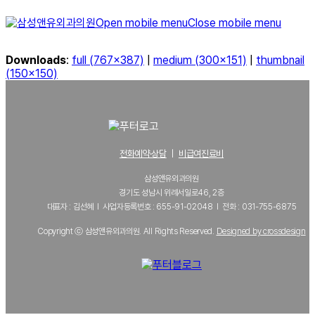
Open mobile menu
Close mobile menu
Downloads
:
full (767x387)
|
medium (300x151)
|
thumbnail
(150x150)
전화예약·상담
｜
비급여진료비
삼성앤유외과의원
경기도 성남시 위례서일로46, 2층
대표자 : 김선혜 l 사업자등록번호 : 655-91-02048 l 전화 : 031-755-6875
Copyright ⓒ 삼성앤유외과의원. All Rights Reserved.
Designed by crossdesign