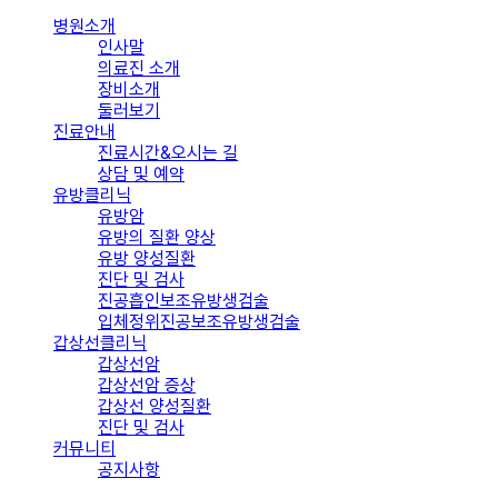
병원소개
인사말
의료진 소개
장비소개
둘러보기
진료안내
진료시간&오시는 길
상담 및 예약
유방클리닉
유방암
유방의 질환 양상
유방 양성질환
진단 및 검사
진공흡인보조유방생검술
입체정위진공보조유방생검술
갑상선클리닉
갑상선암
갑상선암 증상
갑상선 양성질환
진단 및 검사
커뮤니티
공지사항