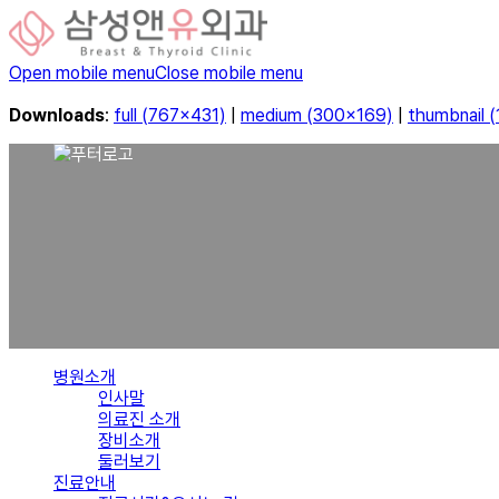
Open mobile menu
Close mobile menu
Downloads
:
full (767x431)
|
medium (300x169)
|
thumbnail 
병원소개
인사말
의료진 소개
장비소개
둘러보기
진료안내