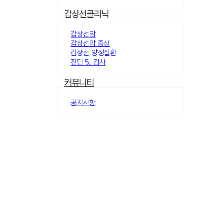
갑상선클리닉
갑상선암
갑상선암 증상
갑상선 양성질환
진단 및 검사
커뮤니티
공지사항