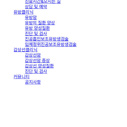
진료시간&오시는 길
상담 및 예약
유방클리닉
유방암
유방의 질환 양상
유방 양성질환
진단 및 검사
진공흡인보조유방생검술
입체정위진공보조유방생검술
갑상선클리닉
갑상선암
갑상선암 증상
갑상선 양성질환
진단 및 검사
커뮤니티
공지사항