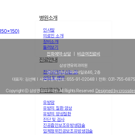
병원소개
인사말
(150x150)
의료진 소개
장비소개
둘러보기
전화예약·상담
｜
비급여진료비
진료안내
삼성앤유외과의원
진료시간&오시는 길
경기도 성남시 위례서일로46, 2층
상담 및 예약
대표자 : 김선혜 l 사업자등록번호 : 655-91-02048 l 전화 : 031-755-687
유방클리닉
Copyright ⓒ 삼성앤유외과의원. All Rights Reserved.
Designed by crossde
유방암
유방의 질환 양상
유방의 양성질환
진단 및 검사
진공흡인보조유방생검술
입체정위진공보조유방생검술